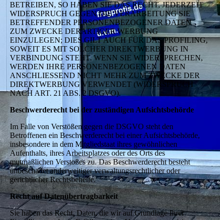
BETREIBEN, SO HABEN SIE DAS RECHT, JEDERZEIT
WIDERSPRUCH GEGEN DIE VERARBEITUNG SIE
BETREFFENDER PERSONENBEZOGENER DATEN
ZUM ZWECKE DERARTIGER WERBUNG
EINZULEGEN; DIES GILT AUCH FÜR DAS PROFILING,
SOWEIT ES MIT SOLCHER DIREKTWERBUNG IN
VERBINDUNG STEHT. WENN SIE WIDERSPRECHEN,
WERDEN IHRE PERSONENBEZOGENEN DATEN
ANSCHLIESSEND NICHT MEHR ZUM ZWECKE DER
DIREKTWERBUNG VERWENDET (WIDERSPRUCH
NACH ART. 21 ABS. 2 DSGVO).
Beschwerderecht bei der zuständigen Aufsichtsbehörde
Im Falle von Verstößen gegen die DSGVO steht den
Betroffenen ein Beschwerderecht bei einer Aufsichtsbehörde,
insbesondere in dem Mitgliedstaat ihres gewöhnlichen
Aufenthalts, ihres Arbeitsplatzes oder des Orts des
mutmaßlichen Verstoßes zu. Das Beschwerderecht besteht
unbeschadet anderweitiger verwaltungsrechtlicher oder
gerichtlicher Rechtsbehelfe.
Recht auf Datenübertragbarkeit
Sie haben das Recht, Daten, die wir auf Grundlage Ihrer