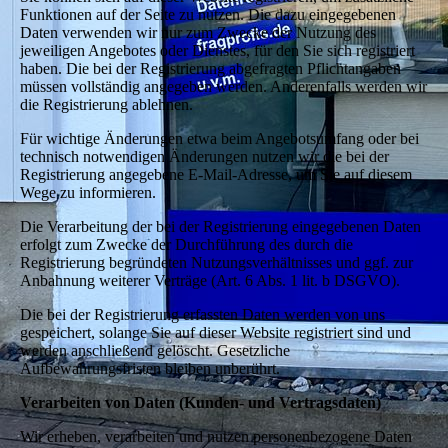
Funktionen auf der Seite zu nutzen. Die dazu eingegebenen
Daten verwenden wir nur zum Zwecke der Nutzung des
jeweiligen Angebotes oder Dienstes, für den Sie sich registriert
haben. Die bei der Registrierung abgefragten Pflichtangaben
müssen vollständig angegeben werden. Anderenfalls werden wir
die Registrierung ablehnen.
Für wichtige Änderungen etwa beim Angebotsumfang oder bei
technisch notwendigen Änderungen nutzen wir die bei der
Registrierung angegebene E-Mail-Adresse, um Sie auf diesem
Wege zu informieren.
Die Verarbeitung der bei der Registrierung eingegebenen Daten
erfolgt zum Zwecke der Durchführung des durch die
Registrierung begründeten Nutzungsverhältnisses und ggf. zur
Anbahnung weiterer Verträge (Art. 6 Abs. 1 lit. b DSGVO).
Die bei der Registrierung erfassten Daten werden von uns
gespeichert, solange Sie auf dieser Website registriert sind und
werden anschließend gelöscht. Gesetzliche
Aufbewahrungsfristen bleiben unberührt.
Verarbeiten von Daten (Kunden- und Vertragsdaten)
Wir erheben, verarbeiten und nutzen personenbezogene Daten