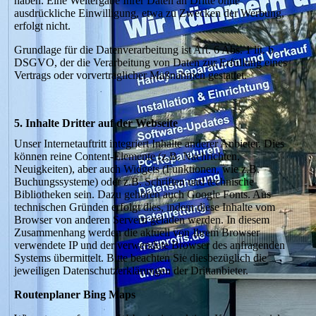
haben. Eine Weitergabe Ihrer Daten an Dritte ohne
ausdrückliche Einwilligung, etwa zu Zwecken der Werbung,
erfolgt nicht.
Grundlage für die Datenverarbeitung ist Art. 6 Abs. 1 lit. b
DSGVO, der die Verarbeitung von Daten zur Erfüllung eines
Vertrags oder vorvertraglicher Maßnahmen gestattet.
5. Inhalte Dritter auf der Webseite
Unser Internetauftritt integriert Inhalte anderer Anbieter. Dies
können reine Content-Elemente (z.B. Nachrichten,
Neuigkeiten), aber auch Widgets (Funktionen, wie z.B.
Buchungssysteme) oder z.B. Schriften und technische
Bibliotheken sein. Dazu gehören auch Google Fonts. Aus
technischen Gründen erfolgt dies, indem diese Inhalte vom
Browser von anderen Servern geladen werden. In diesem
Zusammenhang werden die aktuell von Ihrem Browser
verwendete IP und der verwendete Browser des anfragenden
Systems übermittelt. Bitte beachten Sie diesbezüglich die
jeweiligen Datenschutzerklärungen der Drittanbieter.
Routenplaner Bing Maps