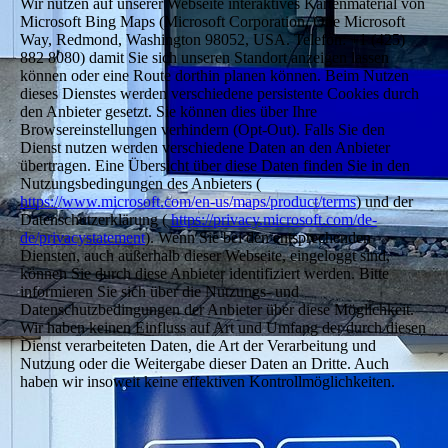
Wir nutzen auf unserer Webseite interaktives Kartenmaterial von
Microsoft Bing Maps (Microsoft Corporation, One Microsoft
Way, Redmond, Washington 98052, USA. Telefon: +1 (425)
882 8080) damit Sie sich unseren Standort anzeigen lassen
können oder eine Route dorthin planen können. Beim Nutzen
dieses Dienstes werden verschiedene persistente Cookies durch
den Anbieter gesetzt. Sie können dies über Ihre
Browsereinstellungen verhindern (Opt-Out). Falls Sie den
Dienst nutzen werden verschiedene Daten an den Anbieter
übertragen. Eine Übersicht über diese Daten finden Sie in den
Nutzungsbedingungen des Anbieters (
https://www.microsoft.com/en-us/maps/product/terms
) und der
Datenschutzerklärung (
https://privacy.microsoft.com/de-
de/privacystatement
). Wenn Sie bei den entsprechenden
Diensten, auch außerhalb dieser Webseite, eingeloggt sind,
können Sie durch diese Anbieter identifiziert werden. Bitte
informieren Sie sich über die Nutzungs- und
Datenschutzbedingungen der Anbieter über diese Möglichkeit.
Wir haben keinen Einfluss auf Art und Umfang der durch diesen
Dienst verarbeiteten Daten, die Art der Verarbeitung und
Nutzung oder die Weitergabe dieser Daten an Dritte. Auch
haben wir insoweit keine effektiven Kontrollmöglichkeiten.