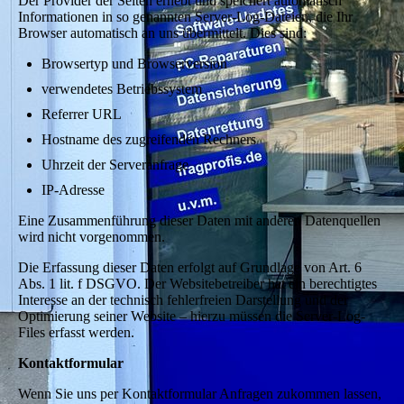
Der Provider der Seiten erhebt und speichert automatisch
Informationen in so genannten Server-Log-Dateien, die Ihr
Browser automatisch an uns übermittelt. Dies sind:
Browsertyp und Browserversion
verwendetes Betriebssystem
Referrer URL
Hostname des zugreifenden Rechners
Uhrzeit der Serveranfrage
IP-Adresse
Eine Zusammenführung dieser Daten mit anderen Datenquellen
wird nicht vorgenommen.
Die Erfassung dieser Daten erfolgt auf Grundlage von Art. 6
Abs. 1 lit. f DSGVO. Der Websitebetreiber hat ein berechtigtes
Interesse an der technisch fehlerfreien Darstellung und der
Optimierung seiner Website – hierzu müssen die Server-Log-
Files erfasst werden.
Kontaktformular
Wenn Sie uns per Kontaktformular Anfragen zukommen lassen,