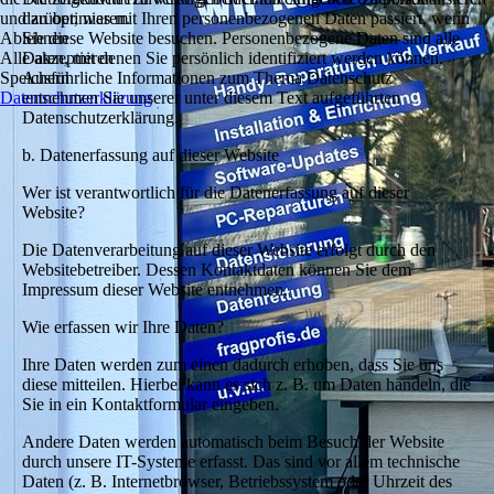
und zu optimieren.
darüber, was mit Ihren personenbezogenen Daten passiert, wenn
Ablehnen
Sie diese Website besuchen. Personenbezogene Daten sind alle
Alle akzeptieren
Daten, mit denen Sie persönlich identifiziert werden können.
Speichern
Ausführliche Informationen zum Thema Datenschutz
Datenschutzerklärung
entnehmen Sie unserer unter diesem Text aufgeführten
Datenschutzerklärung.
b. Datenerfassung auf dieser Website
Wer ist verantwortlich für die Datenerfassung auf dieser
Website?
Die Datenverarbeitung auf dieser Website erfolgt durch den
Websitebetreiber. Dessen Kontaktdaten können Sie dem
Impressum dieser Website entnehmen.
Wie erfassen wir Ihre Daten?
Ihre Daten werden zum einen dadurch erhoben, dass Sie uns
diese mitteilen. Hierbei kann es sich z. B. um Daten handeln, die
Sie in ein Kontaktformular eingeben.
Andere Daten werden automatisch beim Besuch der Website
durch unsere IT-Systeme erfasst. Das sind vor allem technische
Daten (z. B. Internetbrowser, Betriebssystem oder Uhrzeit des