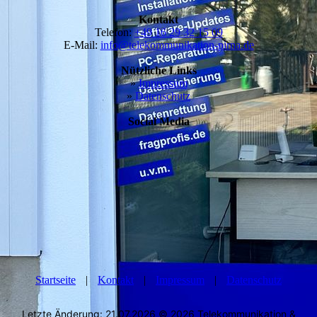
Kontakt
Telefon:
+49 16 29 32 15 09
E-Mail:
info@telekommunikation-pirna.de
Nützliche Links
»
Impressum
»
Datenschutz
Social Media
Startseite
|
Kontakt
|
Impressum
|
Datenschutz
Letzte Änderung: 21.07.2026 © 2026 Telekommunikation &