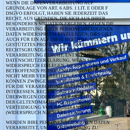
WENN DIE DATENVERARBEITUNG AUF
GRUNDLAGE VON ART. 6 ABS. 1 LIT. E ODER F
DSGVO ERFOLGT, HABEN SIE JEDERZEIT DAS
RECHT, AUS GRÜNDEN, DIE SICH AUS IHRER
BESONDEREN SITUATION ERGEBEN, GEGEN DIE
VERARBEITUNG IHRER PERSONENBEZOGENEN
DATEN WIDERSPRUCH EINZULEGEN; DIES GILT
AUCH FÜR EIN AUF DIESE BESTIMMUNGEN
GESTÜTZTES PROFILING. DIE JEWEILIGE
RECHTSGRUNDLAGE, AUF DENEN EINE
VERARBEITUNG BERUHT, ENTNEHMEN SIE DIESER
DATENSCHUTZERKLÄRUNG. WENN SIE
WIDERSPRUCH EINLEGEN, WERDEN WIR IHRE
BETROFFENEN PERSONENBEZOGENEN DATEN
NICHT MEHR VERARBEITEN, ES SEI DENN, WIR
KÖNNEN ZWINGENDE SCHUTZWÜRDIGE GRÜNDE
FÜR DIE VERARBEITUNG NACHWEISEN, DIE IHRE
INTERESSEN, RECHTE UND FREIHEITEN
ÜBERWIEGEN ODER DIE VERARBEITUNG DIENT
DER GELTENDMACHUNG, AUSÜBUNG ODER
VERTEIDIGUNG VON RECHTSANSPRÜCHEN
(WIDERSPRUCH NACH ART. 21 ABS. 1 DSGVO).
WERDEN IHRE PERSONENBEZOGENEN DATEN
VERARBEITET, UM DIREKTWERBUNG ZU