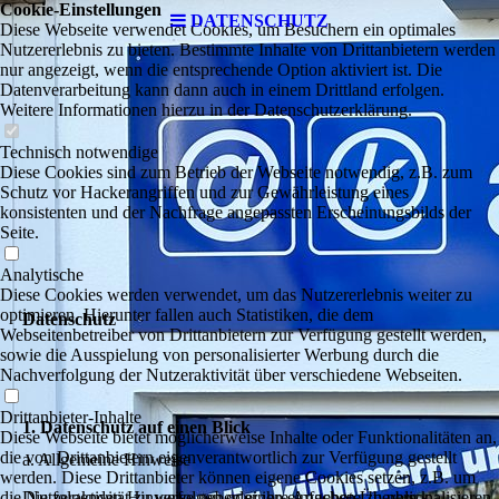
Cookie-Einstellungen
DATENSCHUTZ
Diese Webseite verwendet Cookies, um Besuchern ein optimales
Nutzererlebnis zu bieten. Bestimmte Inhalte von Drittanbietern werden
nur angezeigt, wenn die entsprechende Option aktiviert ist. Die
Datenverarbeitung kann dann auch in einem Drittland erfolgen.
Weitere Informationen hierzu in der Datenschutzerklärung.
Technisch notwendige
Diese Cookies sind zum Betrieb der Webseite notwendig, z.B. zum
Schutz vor Hackerangriffen und zur Gewährleistung eines
konsistenten und der Nachfrage angepassten Erscheinungsbilds der
Seite.
Analytische
Diese Cookies werden verwendet, um das Nutzererlebnis weiter zu
optimieren. Hierunter fallen auch Statistiken, die dem
Datenschutz
Webseitenbetreiber von Drittanbietern zur Verfügung gestellt werden,
sowie die Ausspielung von personalisierter Werbung durch die
Nachverfolgung der Nutzeraktivität über verschiedene Webseiten.
Drittanbieter-Inhalte
1. Datenschutz auf einen Blick
Diese Webseite bietet möglicherweise Inhalte oder Funktionalitäten an,
die von Drittanbietern eigenverantwortlich zur Verfügung gestellt
a. Allgemeine Hinweise
werden. Diese Drittanbieter können eigene Cookies setzen, z.B. um
die Nutzeraktivität zu verfolgen oder ihre Angebote zu personalisieren
Die folgenden Hinweise geben einen einfachen Überblick