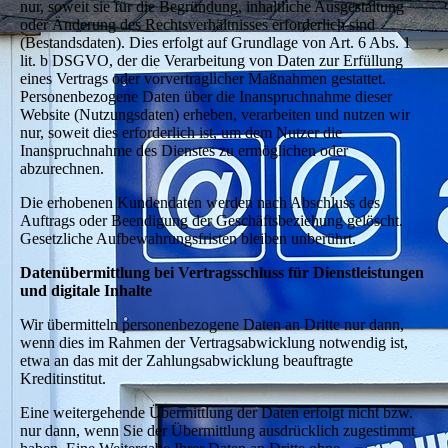
nur, soweit sie für die Begründung, inhaltliche Ausgestaltung
oder Änderung des Rechtsverhältnisses erforderlich sind
(Bestandsdaten). Dies erfolgt auf Grundlage von Art. 6 Abs. 1
lit. b DSGVO, der die Verarbeitung von Daten zur Erfüllung
eines Vertrags oder vorvertraglicher Maßnahmen gestattet.
Personenbezogene Daten über die Inanspruchnahme dieser
Website (Nutzungsdaten) erheben, verarbeiten und nutzen wir
nur, soweit dies erforderlich ist, um dem Nutzer die
Inanspruchnahme des Dienstes zu ermöglichen oder
abzurechnen.
Die erhobenen Kundendaten werden nach Abschluss des
Auftrags oder Beendigung der Geschäftsbeziehung gelöscht.
Gesetzliche Aufbewahrungsfristen bleiben unberührt.
Datenübermittlung bei Vertragsschluss für Dienstleistungen
und digitale Inhalte
Wir übermitteln personenbezogene Daten an Dritte nur dann,
wenn dies im Rahmen der Vertragsabwicklung notwendig ist,
etwa an das mit der Zahlungsabwicklung beauftragte
Kreditinstitut.
Eine weitergehende Übermittlung der Daten erfolgt nicht bzw.
nur dann, wenn Sie der Übermittlung ausdrücklich zugestimmt