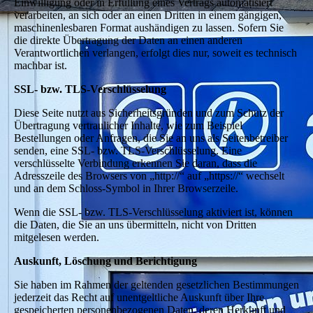
Einwilligung oder in Erfüllung eines Vertrags automatisiert
verarbeiten, an sich oder an einen Dritten in einem gängigen,
maschinenlesbaren Format aushändigen zu lassen. Sofern Sie
die direkte Übertragung der Daten an einen anderen
Verantwortlichen verlangen, erfolgt dies nur, soweit es technisch
machbar ist.
SSL- bzw. TLS-Verschlüsselung
Diese Seite nutzt aus Sicherheitsgründen und zum Schutz der
Übertragung vertraulicher Inhalte, wie zum Beispiel
Bestellungen oder Anfragen, die Sie an uns als Seitenbetreiber
senden, eine SSL- bzw. TLS-Verschlüsselung. Eine
verschlüsselte Verbindung erkennen Sie daran, dass die
Adresszeile des Browsers von „http://“ auf „https://“ wechselt
und an dem Schloss-Symbol in Ihrer Browserzeile.
Wenn die SSL- bzw. TLS-Verschlüsselung aktiviert ist, können
die Daten, die Sie an uns übermitteln, nicht von Dritten
mitgelesen werden.
Auskunft, Löschung und Berichtigung
Sie haben im Rahmen der geltenden gesetzlichen Bestimmungen
jederzeit das Recht auf unentgeltliche Auskunft über Ihre
gespeicherten personenbezogenen Daten, deren Herkunft und