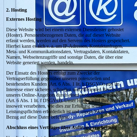
2. Hosting
Externes Hosting
Diese Website wird bei einem externen Dienstleister gehostet
(Hoster). Personenbezogenen Daten, die auf dieser Website
erfasst werden, werden auf den Servern des Hosters gespeichert.
Hierbei kann es sich v. a. um IP-Adressen, Kontaktanfragen,
Meta- und Kommunikationsdaten, Vertragsdaten, Kontaktdaten,
Namen, Webseitenzugriffe und sonstige Daten, die über eine
Website generiert werden, handeln.
Der Einsatz des Hosters erfolgt zum Zwecke der
Vertragserfüllung gegenüber unseren potenziellen und
bestehenden Kunden (Art. 6 Abs. 1 lit. b DSGVO) und im
Interesse einer sicheren, schnellen und effizienten Bereitstellung
unseres Online-Angebots durch einen professionellen Anbieter
(Art. 6 Abs. 1 lit. f DSGVO). Unser Hoster wird Ihre Daten nur
insoweit verarbeiten, wie dies zur Erfüllung seiner
Leistungspflichten erforderlich ist und unsere Weisungen in
Bezug auf diese Daten befolgen.
Abschluss eines Vertrages über Auftragsverarbeitung