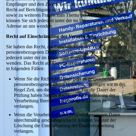
Empfänger und den Zweck der Datenverarbeitung und ggf. ein
Recht auf Berichtigung oder Löschung dieser Daten. Hierzu
sowie zu weiteren Fragen zum Thema personenbezogene Daten
können Sie sich jederzeit unter der im Impressum angegebenen
Adresse an uns wenden.
Recht auf Einschränkung der Verarbeitung
Sie haben das Recht, die Einschränkung der Verarbeitung Ihrer
personenbezogenen Daten zu verlangen. Hierzu können Sie sich
jederzeit unter der im Impressum angegebenen Adresse an uns
wenden. Das Recht auf Einschränkung der Verarbeitung besteht
in folgenden Fällen:
Wenn Sie die Richtigkeit Ihrer bei uns gespeicherten
personenbezogenen Daten bestreiten, benötigen wir in der
Regel Zeit, um dies zu überprüfen. Für die Dauer der
Prüfung haben Sie das Recht, die Einschränkung der
Verarbeitung Ihrer personenbezogenen Daten zu
verlangen.
Wenn die Verarbeitung Ihrer personenbezogenen Daten
unrechtmäßig geschah/geschieht, können Sie statt der
Löschung die Einschränkung der Datenverarbeitung
verlangen.