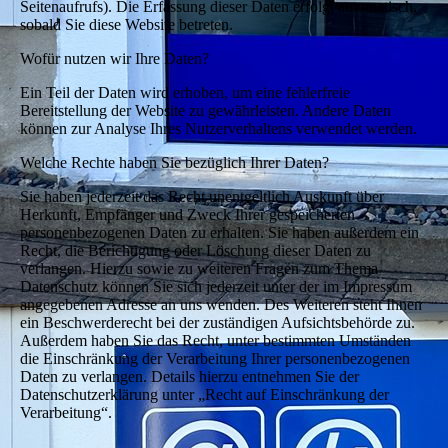
Seitenaufrufs). Die Erfassung dieser Daten erfolgt automatisch,
sobald Sie diese Website betreten.
Wofür nutzen wir Ihre Daten?
Ein Teil der Daten wird erhoben, um eine fehlerfreie
Bereitstellung der Website zu gewährleisten. Andere Daten
können zur Analyse Ihres Nutzerverhaltens verwendet werden.
Welche Rechte haben Sie bezüglich Ihrer Daten?
Sie haben jederzeit das Recht unentgeltlich Auskunft über
Herkunft, Empfänger und Zweck Ihrer gespeicherten
personenbezogenen Daten zu erhalten. Sie haben außerdem ein
Recht, die Berichtigung oder Löschung dieser Daten zu
verlangen. Hierzu sowie zu weiteren Fragen zum Thema
Datenschutz können Sie sich jederzeit unter der im Impressum
angegebenen Adresse an uns wenden. Des Weiteren steht Ihnen
ein Beschwerderecht bei der zuständigen Aufsichtsbehörde zu.
Außerdem haben Sie das Recht, unter bestimmten Umständen
die Einschränkung der Verarbeitung Ihrer personenbezogenen
Daten zu verlangen. Details hierzu entnehmen Sie der
Datenschutzerklärung unter „Recht auf Einschränkung der
Verarbeitung“.