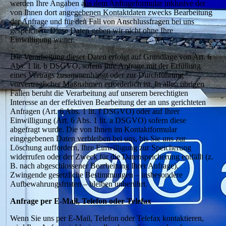
werden Ihre Angaben aus dem Anfrageformular inklusive der
von Ihnen dort angegebenen Kontaktdaten zwecks Bearbeitung
der Anfrage und für den Fall von Anschlussfragen bei uns
gespeichert. Diese Daten geben wir nicht ohne Ihre
Einwilligung weiter.
Die Verarbeitung dieser Daten erfolgt auf Grundlage von Art. 6
Abs. 1 lit. b DSGVO, sofern Ihre Anfrage mit der Erfüllung
eines Vertrags zusammenhängt oder zur Durchführung
vorvertraglicher Maßnahmen erforderlich ist. In allen übrigen
Fällen beruht die Verarbeitung auf unserem berechtigten
Interesse an der effektiven Bearbeitung der an uns gerichteten
Anfragen (Art. 6 Abs. 1 lit. f DSGVO) oder auf Ihrer
Einwilligung (Art. 6 Abs. 1 lit. a DSGVO) sofern diese
abgefragt wurde. Die von Ihnen im Kontaktformular
eingegebenen Daten verbleiben bei uns, bis Sie uns zur
Löschung auffordern, Ihre Einwilligung zur Speicherung
widerrufen oder der Zweck für die Datenspeicherung entfällt (z.
B. nach abgeschlossener Bearbeitung Ihrer Anfrage).
Zwingende gesetzliche Bestimmungen – insbesondere
Aufbewahrungsfristen – bleiben unberührt.
Anfrage per E-Mail, Telefon oder Telefax
Wenn Sie uns per E-Mail, Telefon oder Telefax kontaktieren,