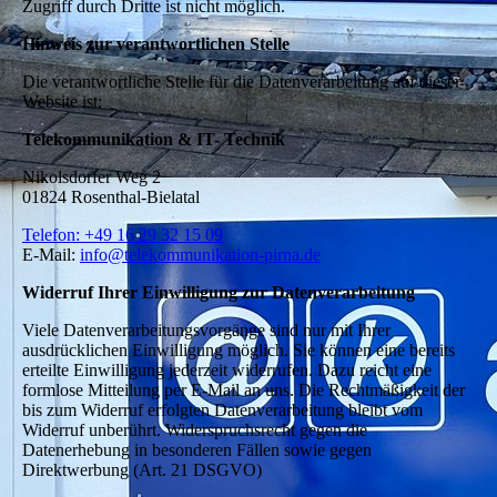
Zugriff durch Dritte ist nicht möglich.
Hinweis zur verantwortlichen Stelle
Die verantwortliche Stelle für die Datenverarbeitung auf dieser
Website ist:
Telekommunikation & IT- Technik
Nikolsdorfer Weg 2
01824 Rosenthal-Bielatal
Telefon:
+49 16 29 32 15 09
E-Mail:
info@telekommunikation-pirna.de
Widerruf Ihrer Einwilligung zur Datenverarbeitung
Viele Datenverarbeitungsvorgänge sind nur mit Ihrer
ausdrücklichen Einwilligung möglich. Sie können eine bereits
erteilte Einwilligung jederzeit widerrufen. Dazu reicht eine
formlose Mitteilung per E-Mail an uns. Die Rechtmäßigkeit der
bis zum Widerruf erfolgten Datenverarbeitung bleibt vom
Widerruf unberührt. Widerspruchsrecht gegen die
Datenerhebung in besonderen Fällen sowie gegen
Direktwerbung (Art. 21 DSGVO)