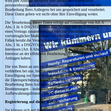
wird Ihre Anfrage inklusive aller daraus hervorgehenden
personenbezogenen Daten (Name, Anfrage) zum Zwecke der
Bearbeitung Ihres Anliegens bei uns gespeichert und verarbeitet.
Diese Daten geben wir nicht ohne Ihre Einwilligung weiter.
Die Verarbeitung dieser Daten erfolgt auf Grundlage von Art. 6
Abs. 1 lit. b DSGVO, sofern Ihre Anfrage mit der Erfüllung
eines Vertrags zusammenhängt oder zur Durchführung
vorvertraglicher Maßnahmen erforderlich ist. In allen übrigen
Fällen beruht die Verarbeitung auf Ihrer Einwilligung (Art. 6
Abs. 1 lit. a DSGVO) und/oder auf unseren berechtigten
Interessen (Art. 6 Abs. 1 lit. f DSGVO), da wir ein berechtigtes
Interesse an der effektiven Bearbeitung der an uns gerichteten
Anfragen haben.
Die von Ihnen an uns per Kontaktanfragen übersandten Daten
verbleiben bei uns, bis Sie uns zur Löschung auffordern, Ihre
Einwilligung zur Speicherung widerrufen oder der Zweck für
die Datenspeicherung entfällt (z. B. nach abgeschlossener
Bearbeitung Ihres Anliegens). Zwingende gesetzliche
Bestimmungen – insbesondere gesetzliche
Aufbewahrungsfristen – bleiben unberührt.
Registrierung auf dieser Website
Sie können sich auf dieser Website registrieren, um zusätzliche