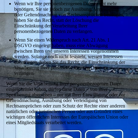
Wenn wir Ihre personenbezogenen Daten nicht mehr
benötigen, Sie sie jedoch zur Ausübung, Verteidigung
oder Geltendmachung von Rechtsansprüchen benötigen,
haben Sie das Recht, statt der Löschung die
Einschränkung der Verarbeitung Ihrer
personenbezogenen Daten zu verlangen.
Wenn Sie einen Widerspruch nach Art. 21 Abs. 1
DSGVO eingelegt haben, muss eine Abwägung
zwischen Ihren und unseren Interessen vorgenommen
werden. Solange noch nicht feststeht, wessen Interessen
überwiegen, haben Sie das Recht, die Einschränkung der
Verarbeitung Ihrer personenbezogenen Daten zu
verlangen.
Wenn Sie die Verarbeitung Ihrer personenbezogenen Daten
eingeschränkt haben, dürfen diese Daten – von ihrer
Speicherung abgesehen – nur mit Ihrer Einwilligung oder zur
Geltendmachung, Ausübung oder Verteidigung von
Rechtsansprüchen oder zum Schutz der Rechte einer anderen
natürlichen oder juristischen Person oder aus Gründen eines
wichtigen öffentlichen Interesses der Europäischen Union oder
eines Mitgliedstaats verarbeitet werden.